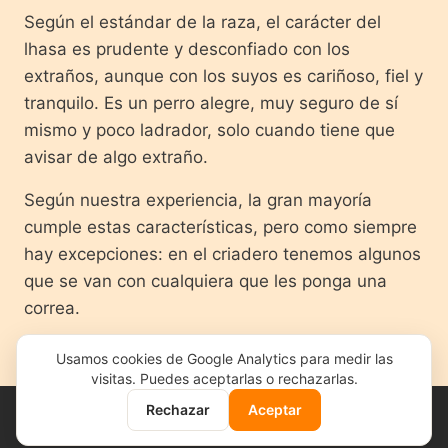
Según el estándar de la raza, el carácter del
lhasa es prudente y desconfiado con los
extraños, aunque con los suyos es cariñoso, fiel y
tranquilo. Es un perro alegre, muy seguro de sí
mismo y poco ladrador, solo cuando tiene que
avisar de algo extraño.
Según nuestra experiencia, la gran mayoría
cumple estas características, pero como siempre
hay excepciones: en el criadero tenemos algunos
que se van con cualquiera que les ponga una
correa.
Usamos cookies de Google Analytics para medir las
visitas. Puedes aceptarlas o rechazarlas.
Rechazar
Aceptar
La web ha recibido
455794
visitas desde noviembre de 2013
Web desarrollada por Rural Code Labs