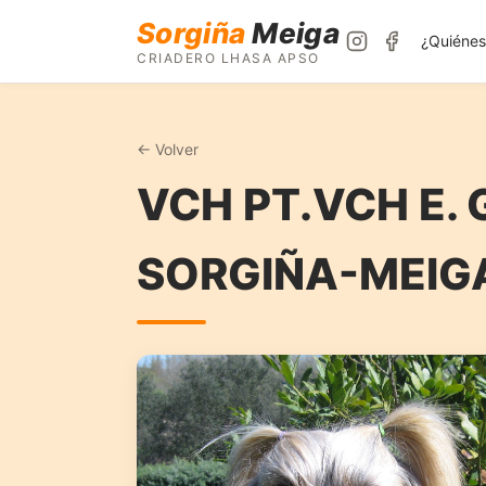
Sorgiña
Meiga
¿Quiéne
CRIADERO LHASA APSO
← Volver
VCH PT.VCH E. 
SORGIÑA-MEIG