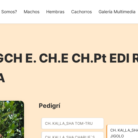
s Somos?
Machos
Hembras
Cachorros
Galería Multimedia
GCH E. CH.E CH.Pt EDI
A
Pedigrí
CH. KAI_LA_SHA TOM-TRU
CH. KAI_LA_SH
JIGOLO
CH. KAI_LA_SHA CHARLIE`S