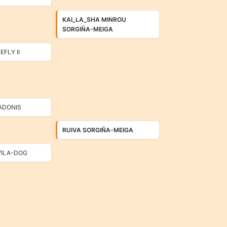
KAI_LA_SHA MINROU
SORGIÑA-MEIGA
EFLY II
ADONIS
RUIVA SORGIÑA-MEIGA
VILA-DOG